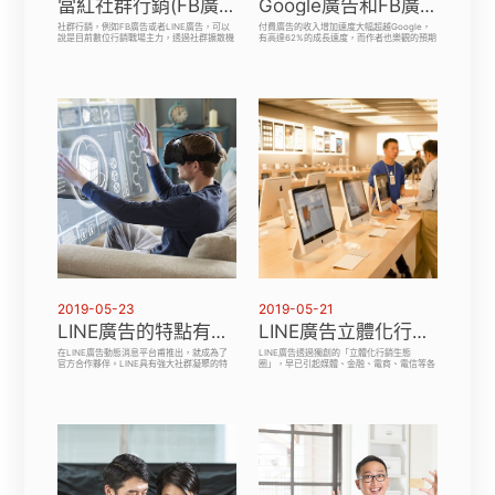
當紅社群行銷(FB廣告)，為何會是行銷戰場主力呢
Google廣告和FB廣告的大幅成長
社群行銷，例如FB廣告或者LINE廣告，可以
付費廣告的收入增加速度大幅超越Google，
說是目前數位行銷戰場主力，透過社群擴散機
有高達62%的成長速度，而作者也樂觀的預期
制更有可能成為各縣市等地企業於掠奪行銷戰
未來臉書上的FB廣告會持續的成長，近期也
略規劃上相當重要一片拼圖。網站架設FB平
有LINE廣告也是很多人使用。台南網頁設計
台成功的複製使用者真實人際關係到網路平台
要從行動帶來有效轉換，專注介面版本還不
上，因此成了獨特的發展利基。每個網路使用
夠，善用行動呼籲功能也是消費行為的關鍵要
者最初關心的事物，是以本身為圓心，再慢慢
素。
擴展到朋友
2019-05-23
2019-05-21
LINE廣告的特點有哪些?
LINE廣告立體化行銷生態圈
在LINE廣告動態消息平台甫推出，就成為了
LINE廣告透過獨創的「立體化行銷生態
官方合作夥伴。LINE具有強大社群凝聚的特
圈」，早已引起媒體、金融、電商、電信等各
性及優質流量，且因為涵蓋了廣泛的使用工
領域業者高度關注。2018年，LINE廣告全年
具，因為看見了LINE廣告行銷的趨勢與潛
虧損近58億日圓（約16.2億台幣），是2016
力，我們為這個廣告項目傾注心力，做了多方
年7月在日本、紐約掛牌上市後，首年出現虧
推廣與測試，發現LINE廣告相較其他媒體上
損。今年第一季，更虧損逾百億日圓（28億
所佔的優勢。
台幣）。