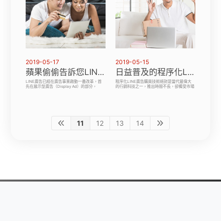
2019-05-17
2019-05-15
蘋果偷偷告訴您LINE廣告的改革
日益普及的程序化LINE廣告購買技術
LINE廣告已經在廣告事業啟動一番改革，首
程序化LINE廣告購買技術絕對是當代最偉大
先在展示型廣告（Display Ad）的部分，
的行銷科技之一，推出時間不長，卻備受市場
LINE從今（2018）年8月開始啟動新舊廣告
喜愛，包括品牌主、廣告代理商、媒體出版
系統轉換，預計明（2019）年第一季要完成
商、台南網頁設計「因應公司規模、產業特性
所有轉換工作。104網頁設計新廣告系統上，
等不同，企業對於程序化廣告購買技術的需求
LINE廣告將提供更多廣告產品供廣告主選擇
多不相同，我們致力於協助其透過The Trade
Desk的產品服務優化品牌力與行銷廣告效
益。」
11
12
13
14