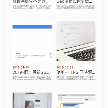
關鍵字廣告不是買排名，是把預算花在真正想找你的客戶身上
Geo優化如何要做？五個優化方法讓GPT、Gemini推薦你！
很多企業聽到關鍵字廣告，第一個反應是「是
傳統 SEO 的主要目標，是讓網站在搜尋引擎
不是花錢買Google排名？」這個說法只講對
結果頁中取得更好的自然排名，因此會著重在
一半。關鍵字廣告確實能讓品牌出現在搜尋結
關鍵字配置、網站架構、內容品質、內外部連
果頁的明顯位置，但它真正的價值，不是單純
結與使用者體驗等面向。當排名提升，使用者
站到前面，而是在使用者已經有明確需求、正
才有更多機會點進網站閱讀內容。
在搜尋產品或服務時，讓品牌剛好出現在他眼
前。也就是說，關鍵字廣告不是把預算拿去亂
撒，而是把錢花在「已經正在找你的人」身
上。對服務業、B2B產業、在地商家與新網站
來說，關鍵字廣告能快速取得曝光、測試市場
需求，也能找出哪些關鍵字、地區與服務項目
最容易產生詢問。不過，廣告能帶來點擊，不
代表一定成交；真正影響成果的，還包含關鍵
字選擇、廣告文案、落地頁內容、CTA設計與
轉換追蹤。
2019-01-10
2018-05-29
2019-跟上最新Google 提供的網頁效能工具(上)
使用HTTPS,同時讓網站安全也達到Google搜尋喜好
關於PageSpeed Insights -Googleseo教學
HTTPS是一種網際網路通訊協定，可確保資
重點,PageSpeed Insights報告移動和桌面設
料在使用者的電腦和網站之間傳輸時，保有完
備頁面的實際性能，並提供關於如何改進該頁
整性和機密性，也能促進SEO排名擁有更好的
面的建議。
位置。