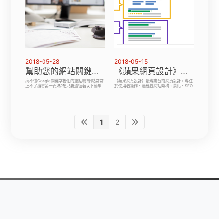
2018-05-28
2018-05-15
幫助您的網站關鍵字進行最優化處理
《蘋果網頁設計》台南網頁設計-最專業行動版網站搜尋引擎SEO最佳化服務
搞不懂Google關鍵字優化的重點嗎?網站常常
【蘋果網頁設計】最專業台南網頁設計，專注
上不了搜尋第一頁嗎?您只要遵循著以下簡單
於使用者操作、適應性網站架構、美化、SEO
的重點，即可達到 Google 要求瞭解您網站的
優化、網路行銷等。提供行動版網站SEO優化
內容。此些訊息有幫助GOOGLE為搜尋者 (我
實作，包括回應式設計、動態服務及獨立網址
們的潛在客戶) 提供符合需求的關鍵字搜尋結
配置。關鍵是確保網站資源可被持續檢索，避
果！
免影響行動訪客體驗。瞭解不同裝置之間的
SEO優化差異，包括智慧型手機、平板電腦、
多媒體手機和功能型手機。
1
2