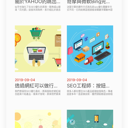
關於YAHOO的跳出率、停留時間、SEO優話，改變都看到了
奇摩與微軟Bing完成整合，SEO優化程序將會大洗牌
似乎也強化了在SEO優化的表現。簡育靖以搜
決策引擎的運作方式與先前seo優化關鍵字方
尋「月光節」這個字詞為例，表示相比於過去
式不同，它的結果是透過搜尋關鍵字關聯內容
會出現各式各樣的搜尋結果，現在購物中心和
所產生的關聯度，透過資料與分類資料庫進行
超級商城的月光節活動幾乎攻佔了搜尋版面。
分析，而不是他們是否有匹配的關鍵字搜索查
不過在這些小小的勝利之外，目前雅虎真正做
詢。本次與Bing完成整合將會影響台灣網路廣
到雙邊平台整合、資源共享，且可以實際讓消
告、網站SEO，甚至是台灣網友對事件與資訊
費者有感的部分，其實seo公司還是有限的。
的瞭解，台灣百大網站的消長。
2019-09-04
2019-09-04
透過網紅可以做行銷，但是成效似乎沒有SEO優化的好
SEO工程師：按鈕設計不是設計師決定了，而是這個職位決定的
我們曾接到SEO優化委託，將兩個指定網紅組
很多人都在嚮往SEO產品經理這個角色。筆者
合起來介紹產品，後來才發現，原來他們素來
這麼多年一直是做技術，雖然頭銜都是技術相
「王不見王「雖然沒有公開紀錄顯示他們不
關的，我曾經帶領團隊開發一個商城平台，他
合，連經紀人也不清楚就簽約了！SEO其實一
們的用戶是大街上維修手機的店鋪，後期我們
般網紅的作用，在於購買週期中的第一步：知
計劃為商家提供更多服務，我就設想能否為每
曉，而不是倒數第二步的購買。但事後經紀人
個維修店設計一個專門頁面，通過seo公司，
也說：「以後我會想辦法溝通得更深入一
為他們透過網上帶來修手機客戶。
點」。