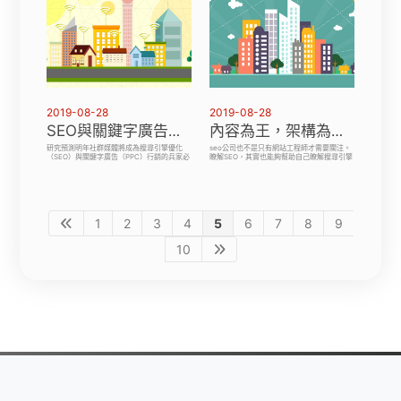
2019-08-28
2019-08-28
SEO與關鍵字廣告行銷重點，社群媒體似乎也有影響
內容為王，架構為后，這就是SEO優化的決勝關鍵
研究預測明年社群媒體將成為搜尋引擎優化
seo公司也不是只有網站工程師才需要關注。
（SEO）與關鍵字廣告（PPC）行銷的兵家必
瞭解SEO，其實也能夠幫助自己瞭解搜尋引擎
爭之地。SEO優化調查指出，美國廣告業者明
的背後邏輯，並且在腦中內建這樣的思考邏
年預計花費一至兩成的廣告預算，用於
輯，當在工作環境中，循序漸進地從SEO的基
Facebook的點擊付費廣告。因為這筆廣告支
本觀念談起，然後再慢慢地談到要怎麼實際地
出將挪用傳統實體廣告的預算，並不會減少廣
透過修改網站的架構、內容的寫作模式、增加
告業者在其他網路行銷領域的支出。
標籤等方式，讓網站能順利地經由搜尋引擎接
觸到目標讀者。
1
2
3
4
5
6
7
8
9
10