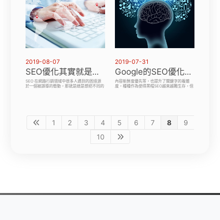
2019-08-07
2019-07-31
SEO優化其實就是內容行銷，看完這篇論述就可以知道假設是成立的
Google的SEO優化，是關鍵字秩序的風紀股長
SEO 在網路行銷領域中很多人遇到的困境源
內容新鮮度優先等，也提升了關鍵字的複雜
於一個被誤導的衝動，那就是總是想把不同的
度，種種作為使得黑帽SEO越來越難生存，但
戰術，置入到不同的框框中，而不是把它們視
有些特定關鍵字如「威而鋼」或「高利貸」等
為一個包羅萬象的策略性程序中的一部份。內
垃圾廣告充斥的網頁仍是黑帽SEO的天下。值
容行銷和SEO優化是整個網路行銷程序中的兩
得注意的是，SEO優化從未像現在一樣蔚為主
個主要面向。內容是其中的基本元素。如果你
流；seo公司專家現在需要遵守幾個大方向，
的內容是目標受眾想要的，他們自然會作分
才能與Google合作愉快。
享。
1
2
3
4
5
6
7
8
9
10