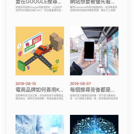
要在GOOGLE搜尋引擎中發光發熱，你必須做的SEO優化技巧是這樣
網站想要被優先看到，SEO優化專家提醒，絕對不要追著演算法跑
知道如何提昇Google的搜尋排名，以及對不
雖然Facebook的導流速度較快，但消費者對
熟悉的外國語言進行SEO，而且最重要的是，
品牌的認同度與消費者質量，都比不上透過
這一點都不難。你會希望你的內容在各種關鍵
SEO所獲得的來得好。」「把SEO做好才能讓
字或詞彙排名在最前面，所以需必須先要有高
消費者搜尋到品牌資訊的機會大增，進而提高
品質和權威的內容。最好的方式是確認你建立
轉換率、企業獲利。為了讓企業品牌落實執行
的內容是永久有效的內容、而非跟隨趨勢或看
seo公司，連啓佑整理5大執行步驟：做好基
過即丟的內容。
礎建設、用戶研究、產出內容、優化內容、傳
播出去。
2019-08-15
2019-08-07
電商品牌如何善用KOL合作提升導購，似乎跟SEO優化有點關係
每個搜尋背後都是一個需求，SEO優化就是要來滿足這些需求而存在的
從粉專的發文及互動，評估粉絲會不會購買此
退燒的是大數據這個詞彙，而不是大數據本
類型商品。通常在前期規劃，我會建議先將此
身，SEO就跟大數據一樣，經常被誤用或是誤
次推廣的貼文主軸先定義清楚，先以能將商品
解。也就是說，大數據本身還是很重要，但是
特色最明顯發揮出來的seo教學為首要合作對
言必稱大數據的現象會成為歷史，大數據的議
象。初期與SEO合作可能會想說讓他們自由發
題會回歸本質。seo教學也是一樣，不管如何
揮素材和文案，但常常收回來文案是直接照抄
稱呼，提升自然搜尋流量引起的曝光度依舊是
官網，會不如預期。
網站很重要的任務。