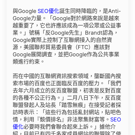
與Google
SEO優化
誕生同時降臨的，是Anti-
Google力量。「Google對於網路來說是越來
越重要了，它也許應該成為一項公眾或公益事
業。」號稱「反Google先生」Brandt認為，
Google實際上控制了互聯網接入的自然資
源，美國聯邦貿易委員會（FTC）應該對
Google展開調查，並把Google作為公共事業
類進行約束。
而在中國的互聯網資訊搜索領域，壟斷國內搜
索市場的百度也正面臨反百度的壓力。「我們
去年六月成立的反百度聯盟，初衷是反對百度
的各種不公正行為。」二月八日下午，反百度
聯盟發起人及站長「踏雪無痕」在接受記者採
訪時表示：「這些行為包括亂封網站，貼吧色
情，利用『競價排名』非法聚集財富等。
SEO
優化
必要時我們會聯合起來上訴。」據他介
紹，目前已有四千多家成員網站的聯盟除了使