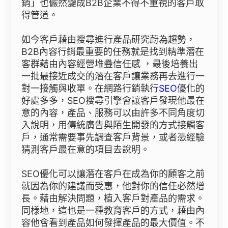
銷」也儼然變成B2B企業不得不重視的客戶取
得管道。
如今客戶藉由搜尋進行產品研究蔚為趨勢，
B2B內容行銷最重要的任務就是找到精準潛在
客群藉由內容經營堆疊信任感 ，最後培養出
一批最接近成交的潛在客戶讓業務再去進行一
對一接觸與收單。在網路行銷執行
SEO
優化的
好處多多，SEO搜尋引擎會讓客戶發現他最在
意的內容，產品、服務可以由許多不同角度切
入說明，用傳統廣告與陌生開發的方式接觸客
戶，通常需要事先調查客戶背景，或者憑經驗
猜測客戶最在意的項目去說明。
SEO優化可以讓潛在客戶在成為你的顧客之前
就因為你的建議而受惠，他對你的信任必然增
長。藉由解決問題，植入客戶對產品的需求。
同樣地，這也是一種教育客戶的方式，藉由內
容他會看到產品如何發揮產品的最大價值。不